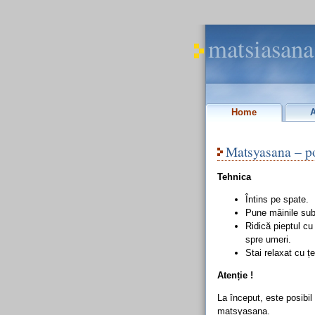
matsiasana
Home
Matsyasana – po
Tehnica
Întins pe spate.
Pune mâinile sub
Ridică pieptul cu 
spre umeri.
Stai relaxat cu ț
Atenție !
La început, este posibil
matsyasana.