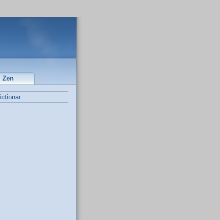
Zen
icționar