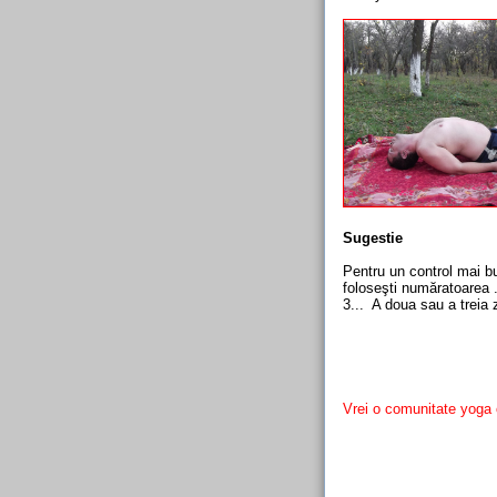
Sugestie
Pentru un control mai b
foloseşti număratoarea .
3... A doua sau a treia z
Vrei o comunitate yoga 