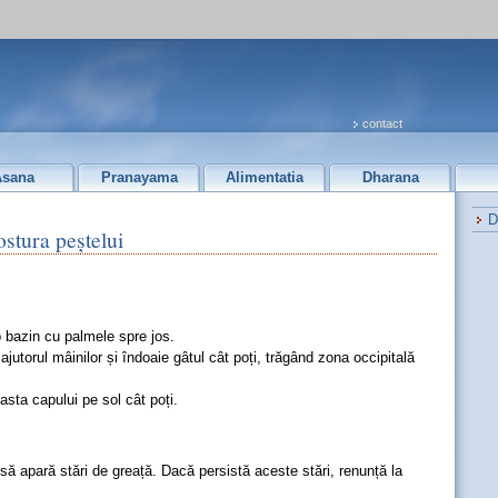
contact
Asana
Pranayama
Alimentatia
Dharana
D
stura peștelui
 bazin cu palmele spre jos.
ajutorul mâinilor și îndoaie gâtul cât poți, trăgând zona occipitală
easta capului pe sol cât poți.
 să apară stări de greață. Dacă persistă aceste stări, renunță la