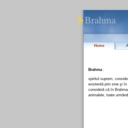
Brahma
Home
Brahma
:
spiritul suprem, consider
existentă prin sine şi în
consideră că în Brahma îşi
animalele, toate urmând 